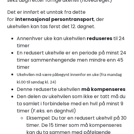
seks døgn etter forrige ukehvil (hovedregel.)
Det er innført et unntak fra dette
for
internasjonal persontransport
, der
ukehvilen kan tas først det 12. døgnet.
Annenhver uke kan ukehvilen
reduseres
til 24
timer
En redusert ukehvile er en periode på minst 24
timer sammenhengende men mindre enn 45
timer
Ukehvilen må være påbegynt innenfor en uke (fra mandag
kl.00 til søndag kl. 24)
Denne reduserte ukehvilen
må kompenseres
Den delen av ukehvilen som ikke er tatt må du
ta samlet i forbindelse med en hvil på minst 9
timer (F.eks. en døgnhvil)
Eksempel: Du tar en redusert ukehvil på 30
timer. De 15 timer som må kompenseres
kan du ta sammen med påfølgende