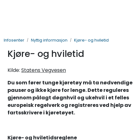
Skip to main content
BIL- OG HENGERDELER
Infosenter
Nyttig informasjon
Kjøre- og hviletid
ELEKTRISK
Kjøre- og hviletid
VERKTØY OG REKVISITA
Kilde:
Statens Vegvesen
PÅBYGG OG CHASSIS
Du som fører tunge kjøretøy må ta nødvendige
pauser og ikke kjøre for lenge. Dette reguleres
SIKKERHET
gjennom pålagt døgnhvil og ukehvil i et felles
europeisk regelverk og registreres ved hjelp av
KONTAKT OSS
fartsskrivere i kjøretøyet.
TILBUD
Kjøre- og hviletidsreglene