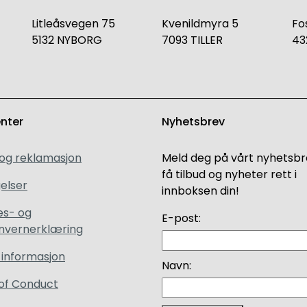
Litleåsvegen 75
Kvenildmyra 5
Fo
5132 NYBORG
7093 TILLER
43
enter
Nyhetsbrev
 og reklamasjon
Meld deg på vårt nyhetsbr
få tilbud og nyheter rett i
elser
innboksen din!
es- og
E-post:
nvernerklæring
 informasjon
Navn:
of Conduct