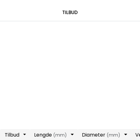
|
 00 08 84
TILBUD
Tilbud
Lengde
Diameter
V
(mm)
(mm)