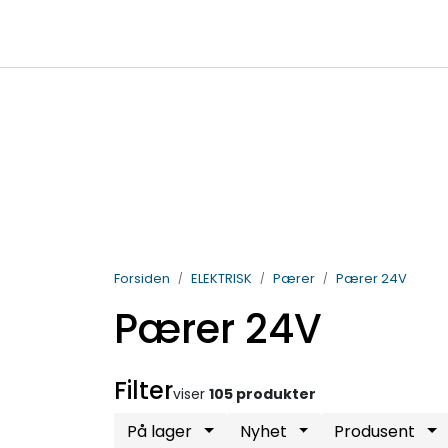
Skip to main content
|
|
Billigkroken
TTI Servicepunkt
95
salg@vdlparts.no
Forsiden
ELEKTRISK
Pærer
Pærer 24V
Pærer 24V
Filter
viser
105 produkter
På lager
Nyhet
Produsent