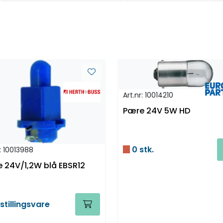
Art.nr: 10014210
Pære 24V 5W HD
0 stk.
r: 10013988
 24V/1,2W blå EBSR12
stillingsvare