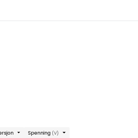
0
Infosenter
Favoritter
Logg inn
ersjon
Spenning
(V)