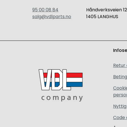
95 00 08 84
Håndverksveien 12
salg@vdlparts.no
1405 LANGHUS
Infos
Retur
Beting
Cooki
perso
Nyttig
Code 