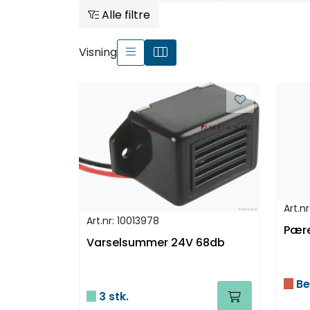
Alle filtre
Visning
Art.n
Art.nr: 10013978
Pære
Varselsummer 24V 68db
Be
3 stk.