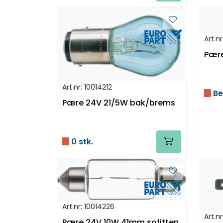
Art.nr
Pære
Art.nr: 10014212
Be
Pære 24V 21/5W bak/brems
0 stk.
Art.nr: 10014226
Art.n
Pære 24V 10W 41mm sofitten