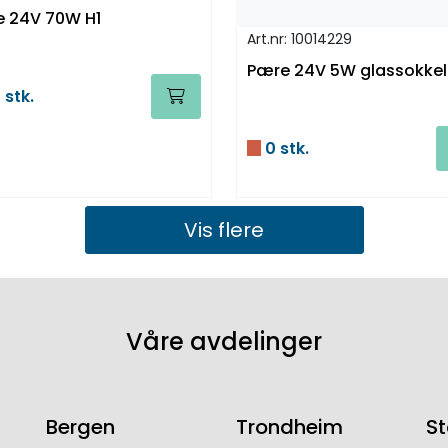
Pære 24V 70W H1
Art.nr: 10014229
Pære 24V 5W glassokkel
 stk.
0 stk.
Vis flere
Våre avdelinger
Bergen
Trondheim
S