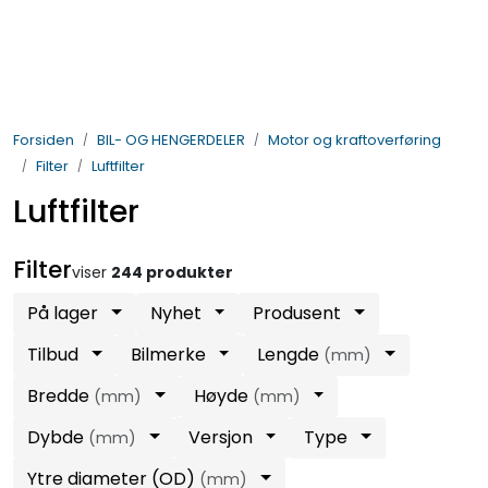
Skip to main content
BIL- OG HENGERDELER
Forsiden
BIL- OG HENGERDELER
Motor og kraftoverføring
ELEKTRISK
Filter
Luftfilter
Luftfilter
VERKTØY OG REKVISITA
Filter
PÅBYGG OG CHASSIS
viser
244 produkter
På lager
Nyhet
Produsent
SIKKERHET
Tilbud
Bilmerke
Lengde
(mm)
KONTAKT OSS
Bredde
Høyde
(mm)
(mm)
Dybde
Versjon
Type
(mm)
TILBUD
Ytre diameter (OD)
(mm)