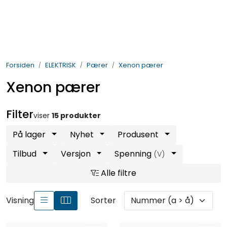
Skip to main content
BIL- OG HENGERDELER
Forsiden
ELEKTRISK
Pærer
Xenon pærer
ELEKTRISK
Xenon pærer
VERKTØY OG REKVISITA
Filter
viser
15 produkter
PÅBYGG OG CHASSIS
På lager
Nyhet
Produsent
SIKKERHET
Tilbud
Versjon
Spenning
(V)
Alle filtre
KONTAKT OSS
Visning
Sorter
TILBUD