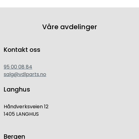
Våre avdelinger
Kontakt oss
95 00 08 84
salg@vdlparts.no
Langhus
Håndverksveien 12
1405 LANGHUS
Bergen