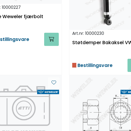
r: 10000227
e Weweler fjærbolt
Art.nr: 10000230
stillingsvare
Støtdemper Bakaksel V
Bestillingsvare