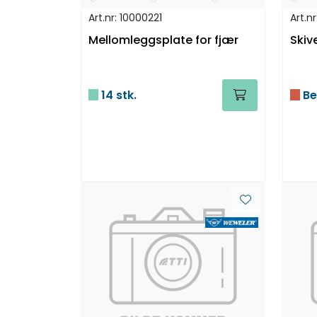
Art.nr: 10000221
Art.n
Mellomleggsplate for fjær
Skiv
14 stk.
Be