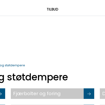
|
 00 08 84
TILBUD
 og støtdempere
og støtdempere
Fjærbolter og foring