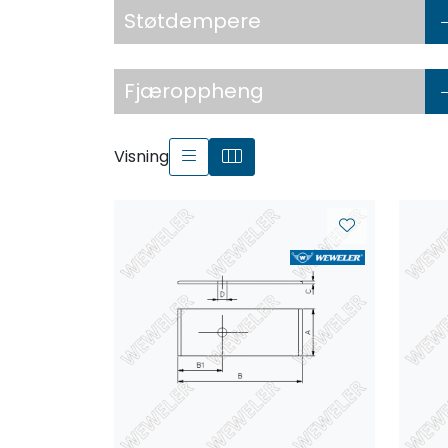
Støtdempere
Fjæroppheng
Visning