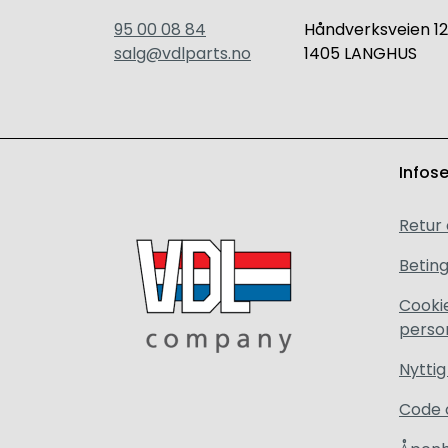
95 00 08 84
Håndverksveien 12
salg@vdlparts.no
1405 LANGHUS
Infos
Retur
Beting
Cooki
perso
Nyttig
Code 