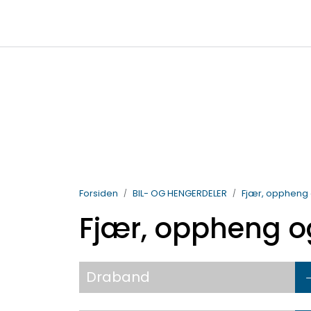
Skip to main content
|
|
Billigkroken
TTI Servicepunkt
95
salg@vdlparts.no
Forsiden
BIL- OG HENGERDELER
Fjær, oppheng
Fjær, oppheng 
Draband