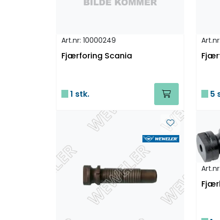
Art.nr: 10000249
Art.n
Fjærforing Scania
Fjær
1 stk.
5 s
Art.n
Fjær