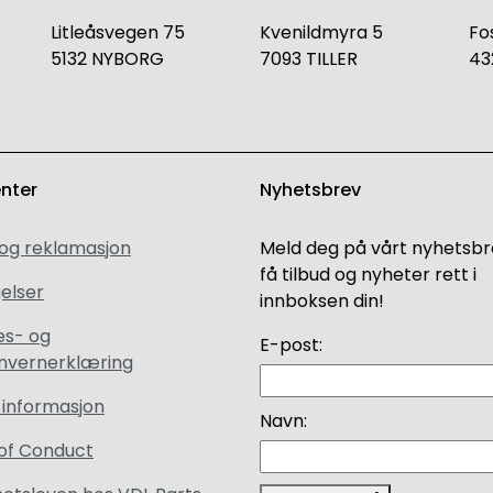
Litleåsvegen 75
Kvenildmyra 5
Fo
5132 NYBORG
7093 TILLER
43
enter
Nyhetsbrev
 og reklamasjon
Meld deg på vårt nyhetsbr
få tilbud og nyheter rett i
elser
innboksen din!
es- og
E-post:
nvernerklæring
 informasjon
Navn:
of Conduct