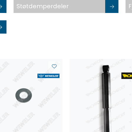
Støtdemperdeler
F