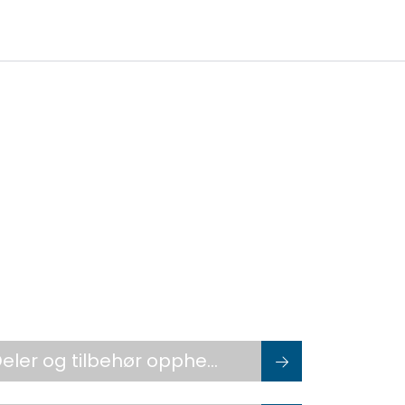
0
Infosenter
Favoritter
Logg inn
Deler og tilbehør oppheng