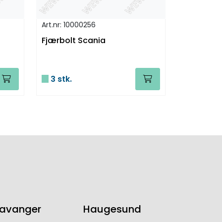
Art.nr: 10000256
Fjærbolt Scania
3 stk.
tavanger
Haugesund