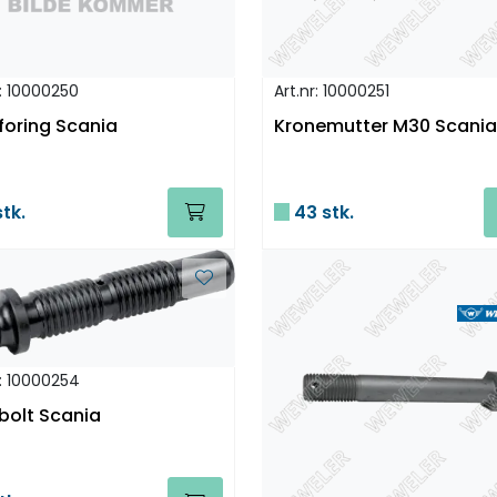
r: 10000250
Art.nr: 10000251
foring Scania
Kronemutter M30 Scania
tk.
43 stk.
r: 10000254
bolt Scania