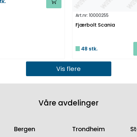
tk.
Art.nr: 10000255
Fjærbolt Scania
48 stk.
Vis flere
Våre avdelinger
Bergen
Trondheim
S