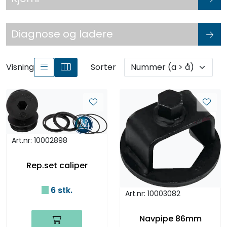
Diagnose og ladere
Visning
Sorter
Art.nr: 10002898
Rep.set caliper
6 stk.
Art.nr: 10003082
Navpipe 86mm