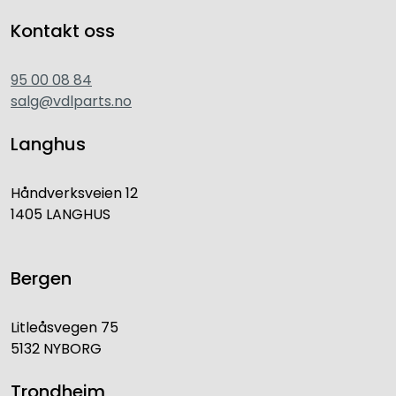
Kontakt oss
95 00 08 84
salg@vdlparts.no
Langhus
Håndverksveien 12
1405 LANGHUS
Bergen
Litleåsvegen 75
5132 NYBORG
Trondheim