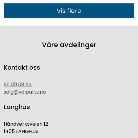
Vis flere
Våre avdelinger
Kontakt oss
95 00 08 84
salg@vdlparts.no
Langhus
Håndverksveien 12
1405 LANGHUS