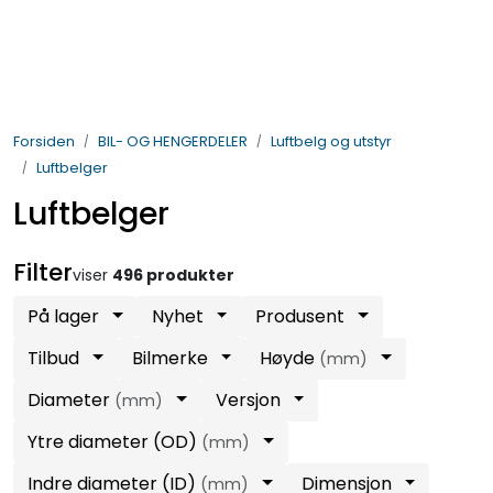
Skip to main content
BIL- OG HENGERDELER
Forsiden
BIL- OG HENGERDELER
Luftbelg og utstyr
ELEKTRISK
Luftbelger
Luftbelger
VERKTØY OG REKVISITA
Filter
PÅBYGG OG CHASSIS
viser
496 produkter
På lager
Nyhet
Produsent
SIKKERHET
Tilbud
Bilmerke
Høyde
(mm)
KONTAKT OSS
Diameter
Versjon
(mm)
Ytre diameter (OD)
(mm)
TILBUD
Indre diameter (ID)
Dimensjon
(mm)