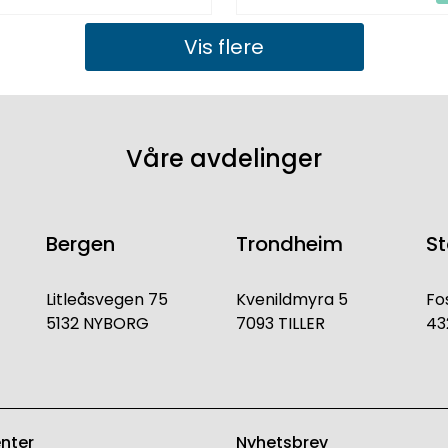
Vis flere
Våre avdelinger
Bergen
Trondheim
S
Litleåsvegen 75
Kvenildmyra 5
Fo
5132 NYBORG
7093 TILLER
43
enter
Nyhetsbrev