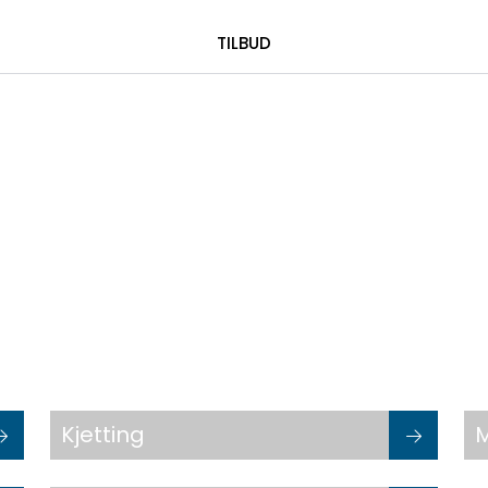
|
 00 08 84
TILBUD
Kjetting
M