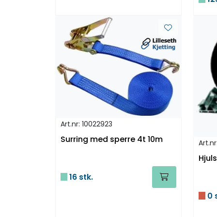
Art.nr: 10022923
Surring med sperre 4t 10m
Art.n
Hjul
16 stk.
0 s