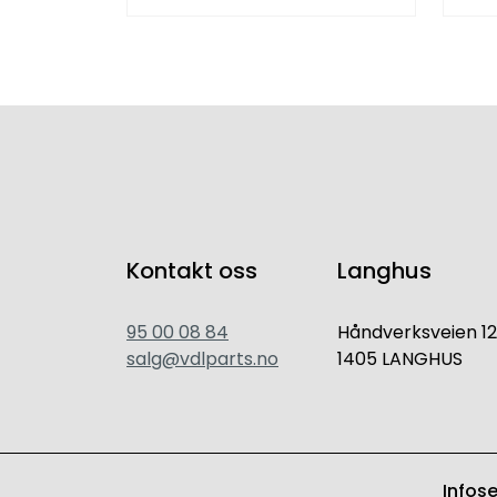
Kontakt oss
Langhus
95 00 08 84
Håndverksveien 12
salg@vdlparts.no
1405 LANGHUS
Infos