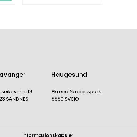
tavanger
Haugesund
sseikeveien 18
Ekrene Næringspark
23 SANDNES
5550 SVEIO
Informasjonskapsler