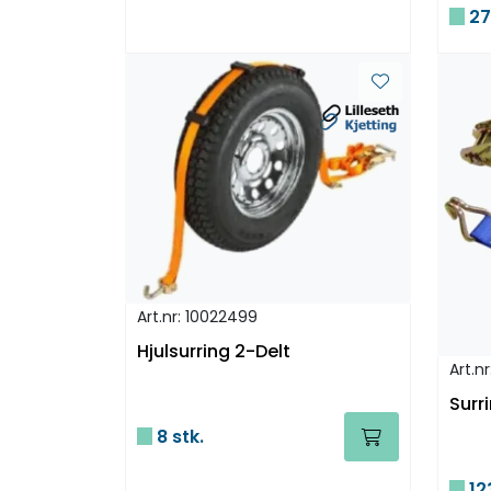
27
Art.nr: 10022499
Hjulsurring 2-Delt
Art.n
Surr
8 stk.
12