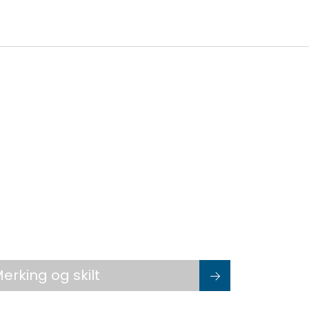
0
Infosenter
Favoritter
Logg inn
erking og skilt