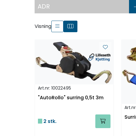
ADR
Visning
Art.nr: 10022495
"AutoRollo" surring 0,5t 3m
Art.n
Surr
2 stk.