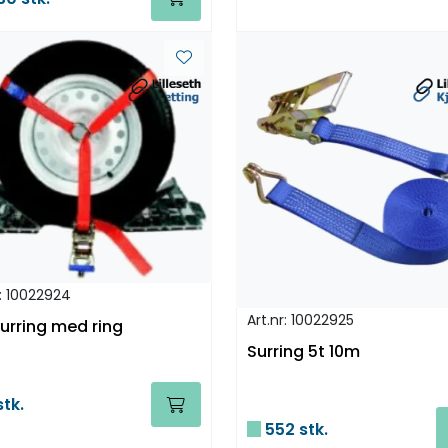
r: 10022924
Art.nr: 10022925
surring med ring
Surring 5t 10m
tk.
552 stk.