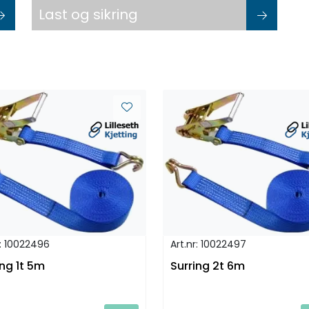
Last og sikring
r: 10022496
Art.nr: 10022497
ing 1t 5m
Surring 2t 6m