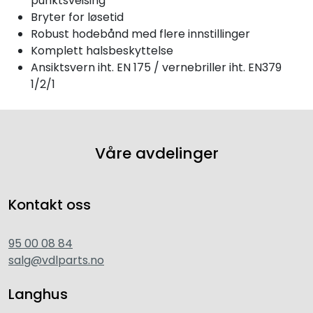
punktsveising
Bryter for løsetid
Robust hodebånd med flere innstillinger
Komplett halsbeskyttelse
Ansiktsvern iht. EN 175 / vernebriller iht. EN379
1/2/1
Våre avdelinger
Kontakt oss
95 00 08 84
salg@vdlparts.no
Langhus