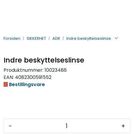
Skip to main content
BIL- OG HENGERDELER
Forsiden
SIKKERHET
ADR
Indre beskyttelseslinse
ELEKTRISK
VERKTØY OG REKVISITA
Indre beskyttelseslinse
Produktnummer:
10023486
PÅBYGG OG CHASSIS
EAN:
4082300591552
Bestillingsvare
SIKKERHET
KONTAKT OSS
TILBUD
-
+