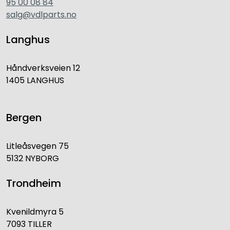
95 00 08 84
salg@vdlparts.no
Langhus
Håndverksveien 12
1405 LANGHUS
Bergen
Litleåsvegen 75
5132 NYBORG
Trondheim
Kvenildmyra 5
7093 TILLER