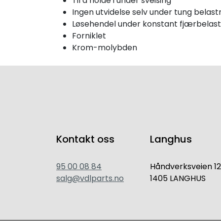
Til å holde i under sveising
Ingen utvidelse selv under tung belast
Løsehendel under konstant fjærbelast
Forniklet
Krom-molybden
Kontakt oss
Langhus
95 00 08 84
Håndverksveien 12
salg@vdlparts.no
1405 LANGHUS