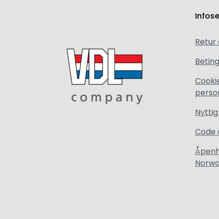
Infos
Retur
Beting
Cooki
perso
Nyttig
Code 
Åpenh
Norw