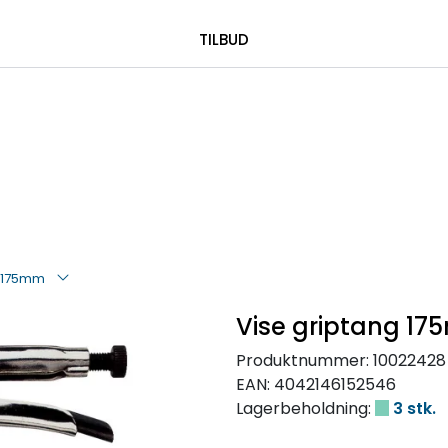
|
 00 08 84
TILBUD
g 175mm
Vise griptang 1
Produktnummer:
10022428
EAN:
4042146152546
Lagerbeholdning:
3 stk.