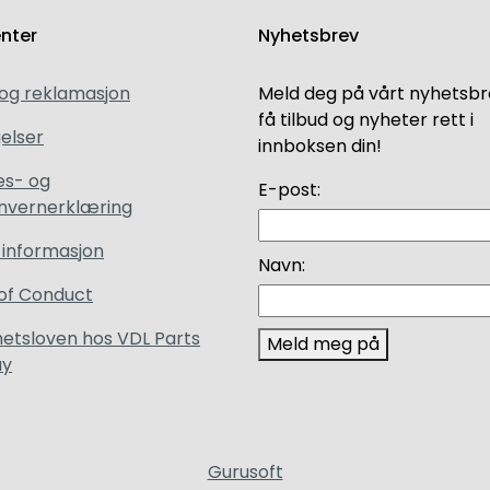
enter
Nyhetsbrev
 og reklamasjon
Meld deg på vårt nyhetsbr
få tilbud og nyheter rett i
elser
innboksen din!
es- og
E-post:
nvernerklæring
 informasjon
Navn:
of Conduct
etsloven hos VDL Parts
Meld meg på
ay
Gurusoft