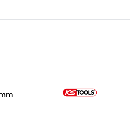
0
Infosenter
Favoritter
Logg inn
75mm