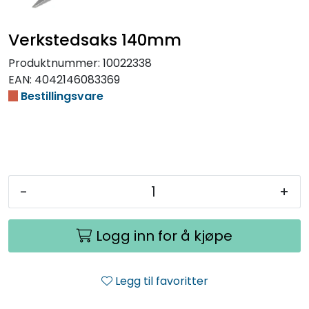
Verkstedsaks 140mm
Produktnummer:
10022338
EAN:
4042146083369
Bestillingsvare
-
+
Logg inn for å kjøpe
Legg til favoritter