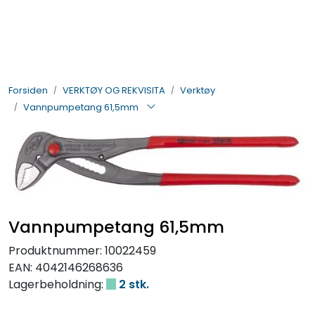
Skip to main content
BIL- OG HENGERDELER
Forsiden
VERKTØY OG REKVISITA
Verktøy
ELEKTRISK
Vannpumpetang 61,5mm
VERKTØY OG REKVISITA
PÅBYGG OG CHASSIS
SIKKERHET
Vannpumpetang 61,5mm
Produktnummer:
10022459
KONTAKT OSS
EAN:
4042146268636
Lagerbeholdning:
2 stk.
TILBUD