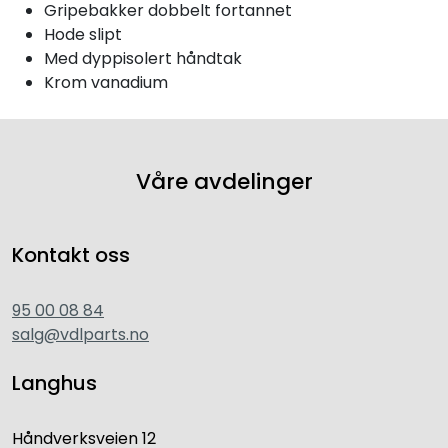
Gripebakker dobbelt fortannet
Hode slipt
Med dyppisolert håndtak
Krom vanadium
Våre avdelinger
Kontakt oss
95 00 08 84
salg@vdlparts.no
Langhus
Håndverksveien 12