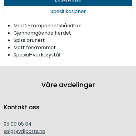
Spesifikasjoner
Med 2-komponentshåndtak
Gjennomgående herdet
Spiss brunert
Matt forkrommet
Spesial-verktøystål
Våre avdelinger
Kontakt oss
95 00 08 84
salg@vdlparts.no