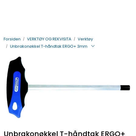
Skip to main content
BIL- OG HENGERDELER
Forsiden
VERKTØY OG REKVISITA
Verktøy
ELEKTRISK
Unbrakonøkkel T-håndtak ERGO+ 3mm
VERKTØY OG REKVISITA
PÅBYGG OG CHASSIS
SIKKERHET
KONTAKT OSS
TILBUD
Unbrakonøkkel T-håndtak ERGO+