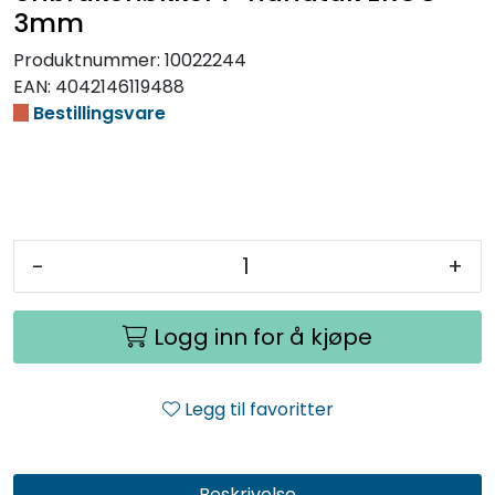
3mm
Produktnummer:
10022244
EAN:
4042146119488
Bestillingsvare
-
+
Logg inn for å kjøpe
Legg til favoritter
Beskrivelse