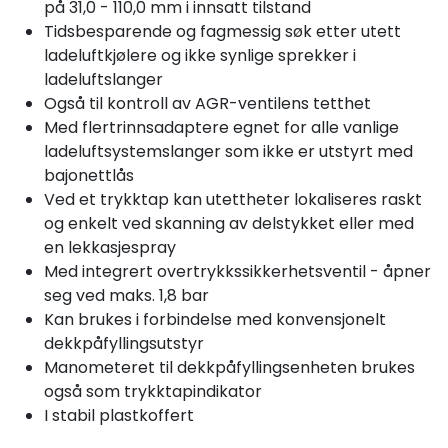
på 31,0 - 110,0 mm i innsatt tilstand
Tidsbesparende og fagmessig søk etter utett
ladeluftkjølere og ikke synlige sprekker i
ladeluftslanger
Også til kontroll av AGR-ventilens tetthet
Med flertrinnsadaptere egnet for alle vanlige
ladeluftsystemslanger som ikke er utstyrt med
bajonettlås
Ved et trykktap kan utettheter lokaliseres raskt
og enkelt ved skanning av delstykket eller med
en lekkasjespray
Med integrert overtrykkssikkerhetsventil - åpner
seg ved maks. 1,8 bar
Kan brukes i forbindelse med konvensjonelt
dekkpåfyllingsutstyr
Manometeret til dekkpåfyllingsenheten brukes
også som trykktapindikator
I stabil plastkoffert