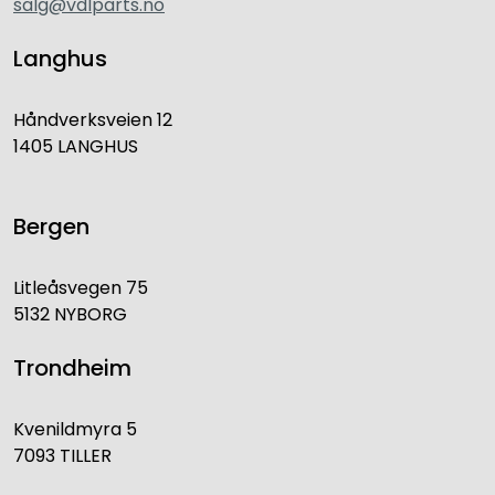
salg@vdlparts.no
Langhus
Håndverksveien 12
1405 LANGHUS
Bergen
Litleåsvegen 75
5132 NYBORG
Trondheim
Kvenildmyra 5
7093 TILLER