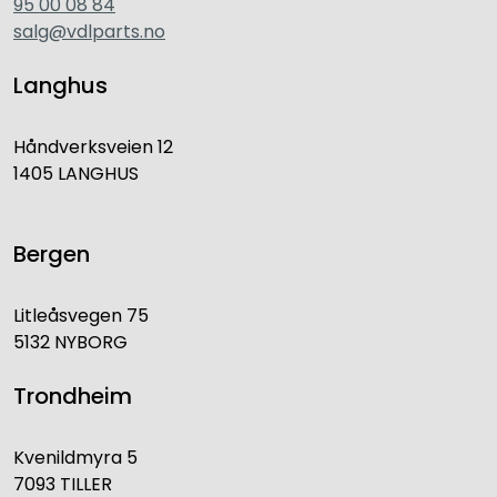
95 00 08 84
salg@vdlparts.no
Langhus
Håndverksveien 12
1405 LANGHUS
Bergen
Litleåsvegen 75
5132 NYBORG
Trondheim
Kvenildmyra 5
7093 TILLER