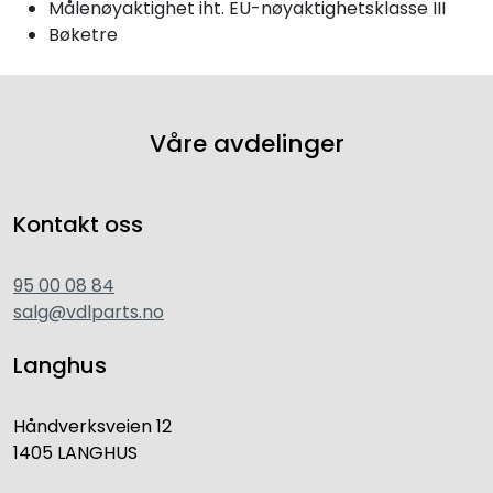
Målenøyaktighet iht. EU-nøyaktighetsklasse III
Bøketre
Våre avdelinger
Kontakt oss
95 00 08 84
salg@vdlparts.no
Langhus
Håndverksveien 12
1405 LANGHUS