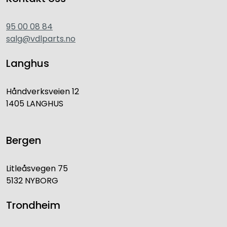
95 00 08 84
salg@vdlparts.no
Langhus
Håndverksveien 12
1405 LANGHUS
Bergen
Litleåsvegen 75
5132 NYBORG
Trondheim