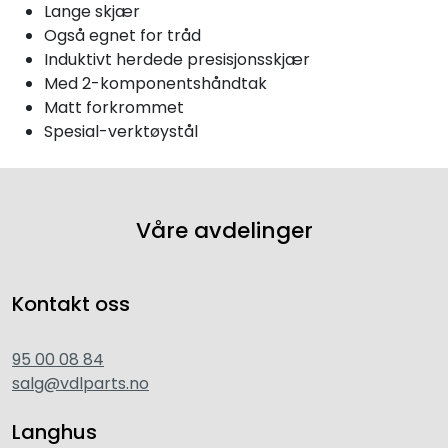
Lange skjær
Også egnet for tråd
Induktivt herdede presisjonsskjær
Med 2-komponentshåndtak
Matt forkrommet
Spesial-verktøystål
Våre avdelinger
Kontakt oss
95 00 08 84
salg@vdlparts.no
Langhus