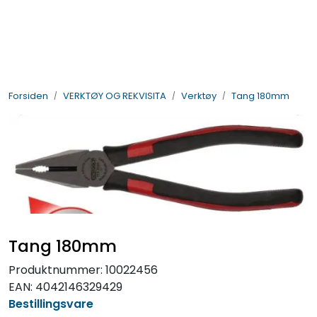
Skip to main content
BIL- OG HENGERDELER
Forsiden
VERKTØY OG REKVISITA
Verktøy
Tang 180mm
ELEKTRISK
VERKTØY OG REKVISITA
PÅBYGG OG CHASSIS
SIKKERHET
Tang 180mm
KONTAKT OSS
Produktnummer:
10022456
EAN:
4042146329429
TILBUD
Bestillingsvare