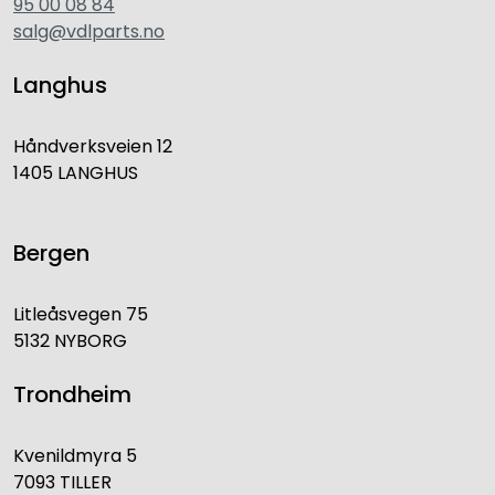
95 00 08 84
salg@vdlparts.no
Langhus
Håndverksveien 12
1405 LANGHUS
Bergen
Litleåsvegen 75
5132 NYBORG
Trondheim
Kvenildmyra 5
7093 TILLER