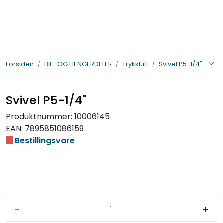
Skip to main content
BIL- OG HENGERDELER
Forsiden
BIL- OG HENGERDELER
Trykkluft
Svivel P5-1/4"
ELEKTRISK
VERKTØY OG REKVISITA
Svivel P5-1/4"
Produktnummer:
10006145
PÅBYGG OG CHASSIS
EAN:
7895851086159
Bestillingsvare
SIKKERHET
KONTAKT OSS
TILBUD
-
+