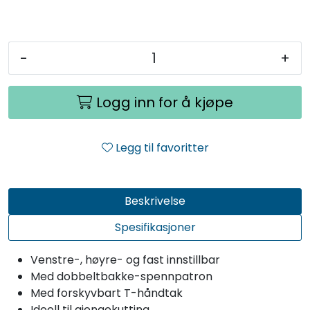
-
+
Logg inn for å kjøpe
Legg til favoritter
Beskrivelse
Spesifikasjoner
Venstre-, høyre- og fast innstillbar
Med dobbeltbakke-spennpatron
Med forskyvbart T-håndtak
Ideell til gjengekutting