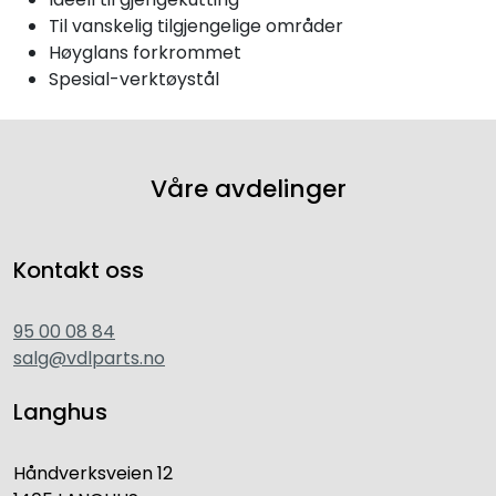
Til vanskelig tilgjengelige områder
Høyglans forkrommet
Spesial-verktøystål
Våre avdelinger
Kontakt oss
95 00 08 84
salg@vdlparts.no
Langhus
Håndverksveien 12