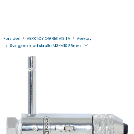
Skip to main content
BIL- OG HENGERDELER
Forsiden
VERKTØY OG REKVISITA
Verktøy
ELEKTRISK
Svingjern med skralle M3-M10 85mm
VERKTØY OG REKVISITA
PÅBYGG OG CHASSIS
SIKKERHET
KONTAKT OSS
TILBUD