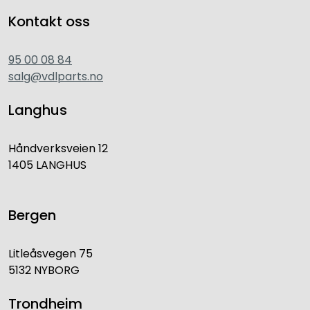
Kontakt oss
95 00 08 84
salg@vdlparts.no
Langhus
Håndverksveien 12
1405 LANGHUS
Bergen
Litleåsvegen 75
5132 NYBORG
Trondheim