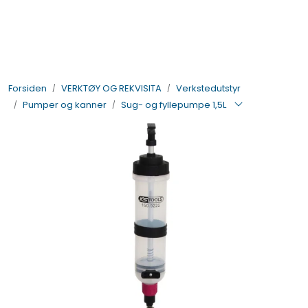
Skip to main content
BIL- OG HENGERDELER
Forsiden
VERKTØY OG REKVISITA
Verkstedutstyr
ELEKTRISK
Pumper og kanner
Sug- og fyllepumpe 1,5L
VERKTØY OG REKVISITA
PÅBYGG OG CHASSIS
SIKKERHET
KONTAKT OSS
TILBUD