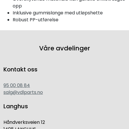
opp
Inklusive gummislange med utløpshette
Robust PP-utførelse
Våre avdelinger
Kontakt oss
95 00 08 84
salg@vdlparts.no
Langhus
Håndverksveien 12