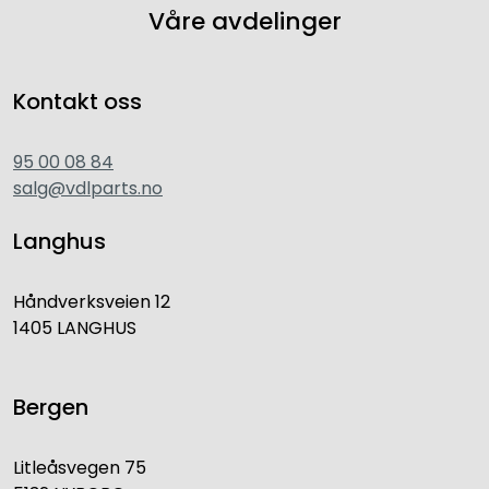
Våre avdelinger
Kontakt oss
95 00 08 84
salg@vdlparts.no
Langhus
Håndverksveien 12
1405 LANGHUS
Bergen
Litleåsvegen 75