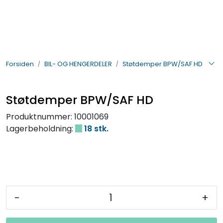
Skip to main content
BIL- OG HENGERDELER
Forsiden
BIL- OG HENGERDELER
Støtdemper BPW/SAF HD
ELEKTRISK
VERKTØY OG REKVISITA
Støtdemper BPW/SAF HD
Produktnummer:
10001069
PÅBYGG OG CHASSIS
Lagerbeholdning:
18 stk.
SIKKERHET
KONTAKT OSS
-
+
TILBUD