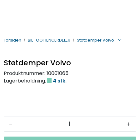
Skip to main content
BIL- OG HENGERDELER
Forsiden
BIL- OG HENGERDELER
Støtdemper Volvo
ELEKTRISK
VERKTØY OG REKVISITA
Støtdemper Volvo
Produktnummer:
10001065
PÅBYGG OG CHASSIS
Lagerbeholdning:
4 stk.
SIKKERHET
KONTAKT OSS
-
+
TILBUD