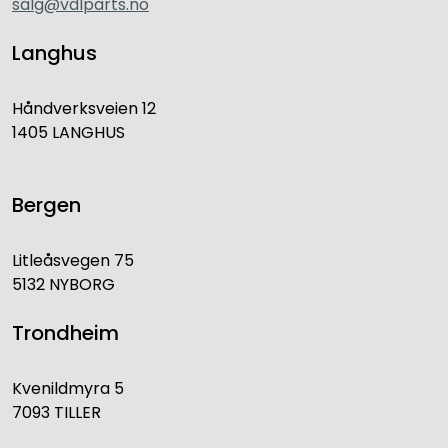
salg@vdlparts.no
Langhus
Håndverksveien 12
1405 LANGHUS
Bergen
Litleåsvegen 75
5132 NYBORG
Trondheim
Kvenildmyra 5
7093 TILLER