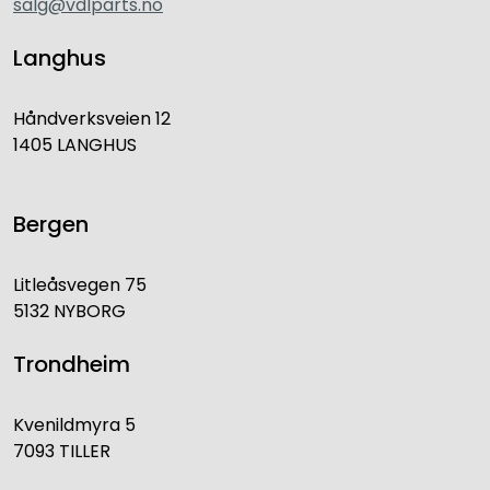
salg@vdlparts.no
Langhus
Håndverksveien 12
1405 LANGHUS
Bergen
Litleåsvegen 75
5132 NYBORG
Trondheim
Kvenildmyra 5
7093 TILLER