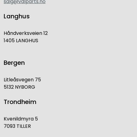
salg@vdlparts.no
Langhus
Håndverksveien 12
1405 LANGHUS
Bergen
Litleåsvegen 75
5132 NYBORG
Trondheim
Kvenildmyra 5
7093 TILLER