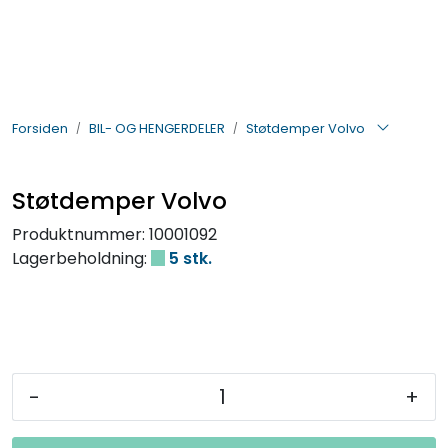
Skip to main content
BIL- OG HENGERDELER
Forsiden
BIL- OG HENGERDELER
Støtdemper Volvo
ELEKTRISK
VERKTØY OG REKVISITA
Støtdemper Volvo
Produktnummer:
10001092
PÅBYGG OG CHASSIS
Lagerbeholdning:
5 stk.
SIKKERHET
KONTAKT OSS
-
+
TILBUD