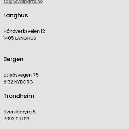
salg@vdlparts.no
Langhus
Håndverksveien 12
1405 LANGHUS
Bergen
Litleåsvegen 75
5132 NYBORG
Trondheim
Kvenildmyra 5
7093 TILLER