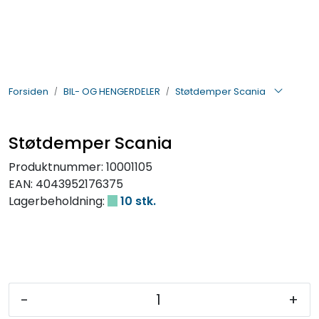
Skip to main content
BIL- OG HENGERDELER
Forsiden
BIL- OG HENGERDELER
Støtdemper Scania
ELEKTRISK
VERKTØY OG REKVISITA
Støtdemper Scania
Produktnummer:
10001105
PÅBYGG OG CHASSIS
EAN:
4043952176375
Lagerbeholdning:
10 stk.
SIKKERHET
KONTAKT OSS
TILBUD
-
+