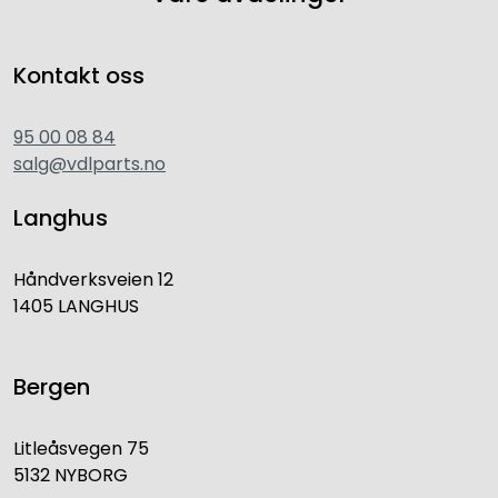
Kontakt oss
95 00 08 84
salg@vdlparts.no
Langhus
Håndverksveien 12
1405 LANGHUS
Bergen
Litleåsvegen 75
5132 NYBORG