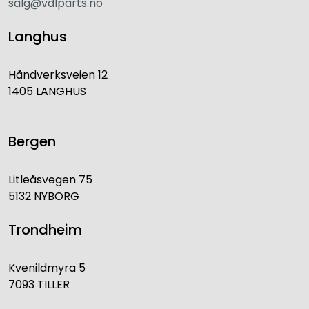
salg@vdlparts.no
Langhus
Håndverksveien 12
1405 LANGHUS
Bergen
Litleåsvegen 75
5132 NYBORG
Trondheim
Kvenildmyra 5
7093 TILLER