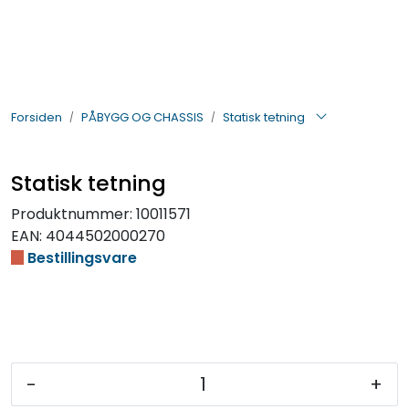
Skip to main content
BIL- OG HENGERDELER
Forsiden
PÅBYGG OG CHASSIS
Statisk tetning
ELEKTRISK
VERKTØY OG REKVISITA
Statisk tetning
Produktnummer:
10011571
PÅBYGG OG CHASSIS
EAN:
4044502000270
Bestillingsvare
SIKKERHET
KONTAKT OSS
TILBUD
-
+