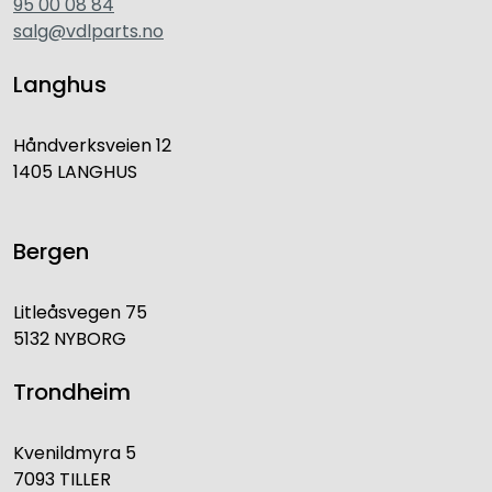
95 00 08 84
salg@vdlparts.no
Langhus
Håndverksveien 12
1405 LANGHUS
Bergen
Litleåsvegen 75
5132 NYBORG
Trondheim
Kvenildmyra 5
7093 TILLER