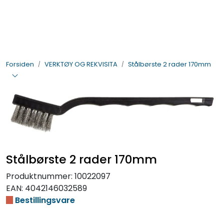
Skip to main content
BIL- OG HENGERDELER
Forsiden
VERKTØY OG REKVISITA
Stålbørste 2 rader 170mm
ELEKTRISK
VERKTØY OG REKVISITA
PÅBYGG OG CHASSIS
SIKKERHET
Stålbørste 2 rader 170mm
Produktnummer:
10022097
KONTAKT OSS
EAN:
4042146032589
Bestillingsvare
TILBUD