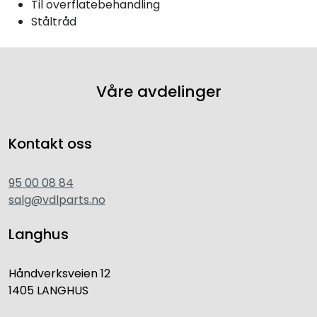
Til overflatebehandling
Ståltråd
Våre avdelinger
Kontakt oss
95 00 08 84
salg@vdlparts.no
Langhus
Håndverksveien 12
1405 LANGHUS