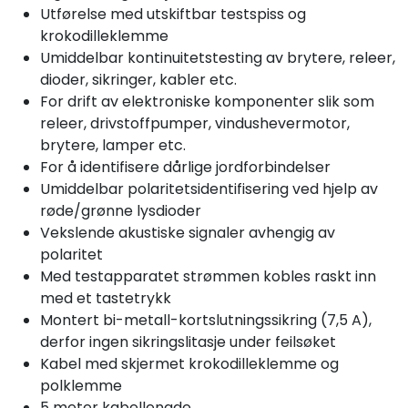
Utførelse med utskiftbar testspiss og
krokodilleklemme
Umiddelbar kontinuitetstesting av brytere, releer,
dioder, sikringer, kabler etc.
For drift av elektroniske komponenter slik som
releer, drivstoffpumper, vindushevermotor,
brytere, lamper etc.
For å identifisere dårlige jordforbindelser
Umiddelbar polaritetsidentifisering ved hjelp av
røde/grønne lysdioder
Vekslende akustiske signaler avhengig av
polaritet
Med testapparatet strømmen kobles raskt inn
med et tastetrykk
Montert bi-metall-kortslutningssikring (7,5 A),
derfor ingen sikringslitasje under feilsøket
Kabel med skjermet krokodilleklemme og
polklemme
5 meter kabellengde