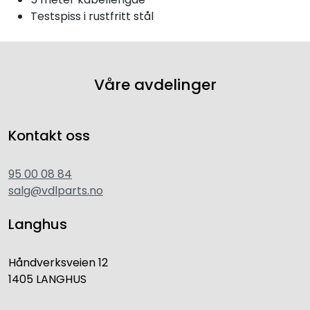
Testspiss i rustfritt stål
Våre avdelinger
Kontakt oss
95 00 08 84
salg@vdlparts.no
Langhus
Håndverksveien 12
1405 LANGHUS