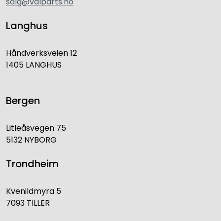
salg@vdlparts.no
Langhus
Håndverksveien 12
1405 LANGHUS
Bergen
Litleåsvegen 75
5132 NYBORG
Trondheim
Kvenildmyra 5
7093 TILLER