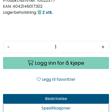
Produktnummer:
10022377
EAN:
4042146017302
Lagerbeholdning:
2 stk.
-
+
Logg inn for å kjøpe
Legg til favoritter
Beskrivelse
Spesifikasjoner