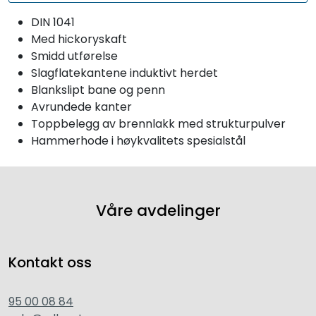
DIN 1041
Med hickoryskaft
Smidd utførelse
Slagflatekantene induktivt herdet
Blankslipt bane og penn
Avrundede kanter
Toppbelegg av brennlakk med strukturpulver
Hammerhode i høykvalitets spesialstål
Våre avdelinger
Kontakt oss
95 00 08 84