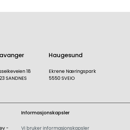
tavanger
Haugesund
sseikeveien 18
Ekrene Næringspark
23 SANDNES
5550 SVEIO
Informasjonskapsler
ev -
Vi bruker informasjonskapsler