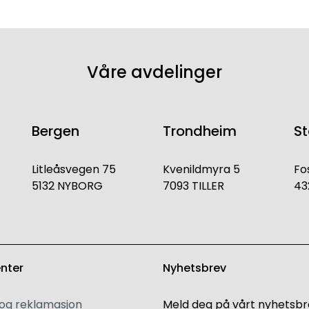
Våre avdelinger
Bergen
Trondheim
S
Litleåsvegen 75
Kvenildmyra 5
Fo
5132 NYBORG
7093 TILLER
43
enter
Nyhetsbrev
 og reklamasjon
Meld deg på vårt nyhetsbr