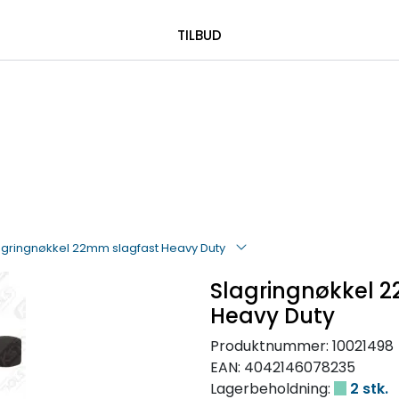
|
 00 08 84
TILBUD
agringnøkkel 22mm slagfast Heavy Duty
Slagringnøkkel 
Heavy Duty
Produktnummer:
10021498
EAN:
4042146078235
Lagerbeholdning:
2 stk.