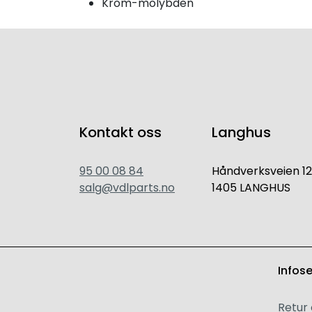
Krom-molybden
Kontakt oss
Langhus
95 00 08 84
Håndverksveien 12
salg@vdlparts.no
1405 LANGHUS
Infos
Retur