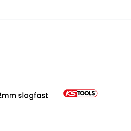
0
Infosenter
Favoritter
Logg inn
22mm slagfast