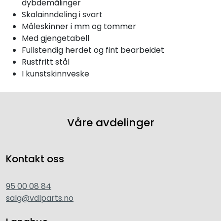
dybdemålinger
Skalainndeling i svart
Måleskinner i mm og tommer
Med gjengetabell
Fullstendig herdet og fint bearbeidet
Rustfritt stål
I kunstskinnveske
Våre avdelinger
Kontakt oss
95 00 08 84
salg@vdlparts.no