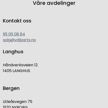
Våre avdelinger
Kontakt oss
95 00 08 84
salg@vdlparts.no
Langhus
Håndverksveien 12
1405 LANGHUS
Bergen
Litleåsvegen 75
5132 NYBORG