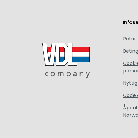
Infos
Retur
Beting
Cooki
perso
Nyttig
Code 
Åpenh
Norw