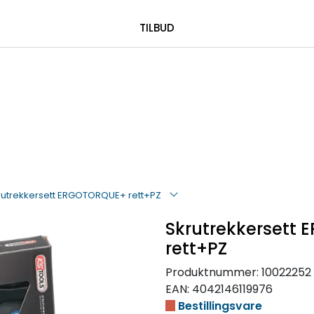
|
 00 08 84
TILBUD
rutrekkersett ERGOTORQUE+ rett+PZ
Skrutrekkersett
rett+PZ
Produktnummer:
10022252
EAN:
4042146119976
Bestillingsvare