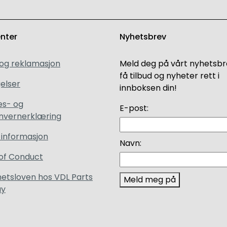
enter
Nyhetsbrev
 og reklamasjon
Meld deg på vårt nyhetsbr
få tilbud og nyheter rett i
elser
innboksen din!
es- og
E-post:
nvernerklæring
 informasjon
Navn:
of Conduct
etsloven hos VDL Parts
Meld meg på
ay