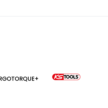
0
Infosenter
Favoritter
Logg inn
 ERGOTORQUE+