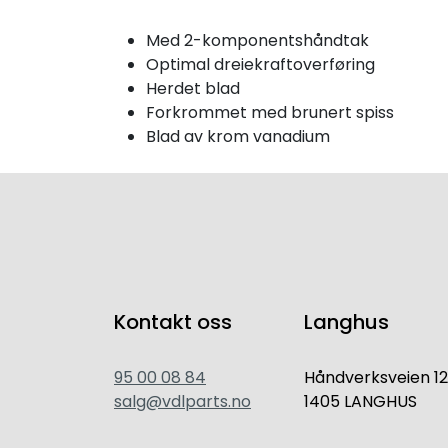
Med 2-komponentshåndtak
Optimal dreiekraftoverføring
Herdet blad
Forkrommet med brunert spiss
Blad av krom vanadium
Kontakt oss
Langhus
95 00 08 84
Håndverksveien 12
salg@vdlparts.no
1405 LANGHUS