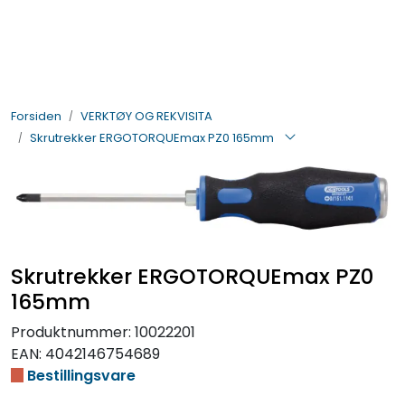
Skip to main content
BIL- OG HENGERDELER
Forsiden
VERKTØY OG REKVISITA
ELEKTRISK
Skrutrekker ERGOTORQUEmax PZ0 165mm
VERKTØY OG REKVISITA
PÅBYGG OG CHASSIS
Skrutrekker ERGOTORQUEmax PZ0
SIKKERHET
165mm
KONTAKT OSS
Produktnummer:
10022201
EAN:
4042146754689
TILBUD
Bestillingsvare