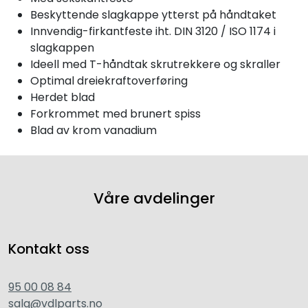
Beskyttende slagkappe ytterst på håndtaket
Innvendig-firkantfeste iht. DIN 3120 / ISO 1174 i
slagkappen
Ideell med T-håndtak skrutrekkere og skraller
Optimal dreiekraftoverføring
Herdet blad
Forkrommet med brunert spiss
Blad av krom vanadium
Våre avdelinger
Kontakt oss
95 00 08 84
salg@vdlparts.no