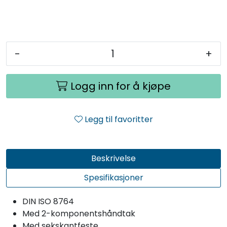
-
+
Logg inn for å kjøpe
Legg til favoritter
Beskrivelse
Spesifikasjoner
DIN ISO 8764
Med 2-komponentshåndtak
Med sekskantfeste