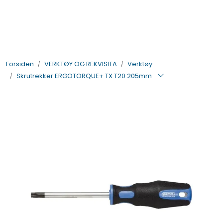
Skip to main content
BIL- OG HENGERDELER
Forsiden
VERKTØY OG REKVISITA
Verktøy
ELEKTRISK
Skrutrekker ERGOTORQUE+ TX T20 205mm
VERKTØY OG REKVISITA
PÅBYGG OG CHASSIS
SIKKERHET
KONTAKT OSS
TILBUD