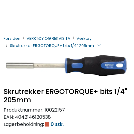
Skip to main content
BIL- OG HENGERDELER
Forsiden
VERKTØY OG REKVISITA
Verktøy
ELEKTRISK
Skrutrekker ERGOTORQUE+ bits 1/4" 205mm
VERKTØY OG REKVISITA
PÅBYGG OG CHASSIS
Skrutrekker ERGOTORQUE+ bits 1/4"
SIKKERHET
205mm
KONTAKT OSS
Produktnummer:
10022157
EAN:
4042146120538
TILBUD
Lagerbeholdning:
0 stk.