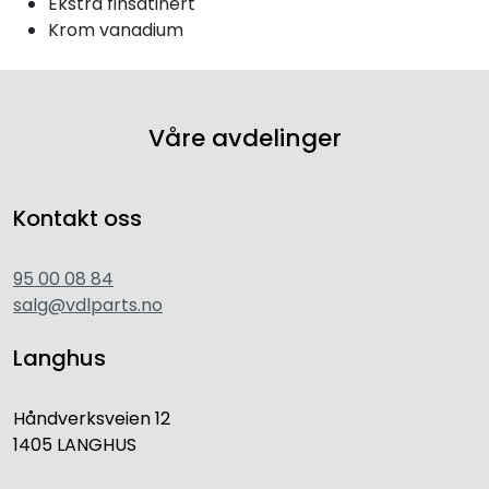
Ekstra finsatinert
Krom vanadium
Våre avdelinger
Kontakt oss
95 00 08 84
salg@vdlparts.no
Langhus
Håndverksveien 12
1405 LANGHUS