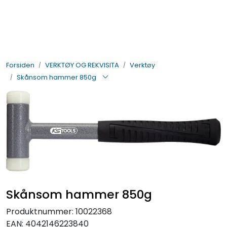
Skip to main content
BIL- OG HENGERDELER
Forsiden
VERKTØY OG REKVISITA
Verktøy
ELEKTRISK
Skånsom hammer 850g
VERKTØY OG REKVISITA
PÅBYGG OG CHASSIS
SIKKERHET
KONTAKT OSS
Skånsom hammer 850g
TILBUD
Produktnummer:
10022368
EAN:
4042146223840