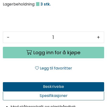
Lagerbeholdning:
3 stk.
-
+
Logg inn for å kjøpe
Legg til favoritter
Beskrivelse
Spesifikasjoner
Med stålrørsskaft og plasthåndtak