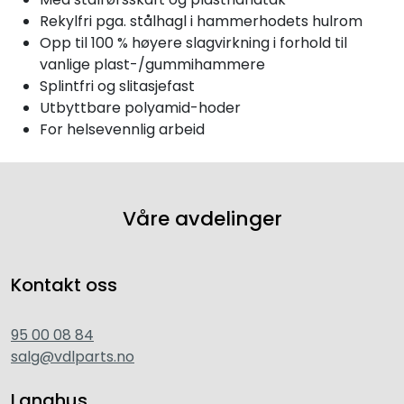
Rekylfri pga. stålhagl i hammerhodets hulrom
Opp til 100 % høyere slagvirkning i forhold til
vanlige plast-/gummihammere
Splintfri og slitasjefast
Utbyttbare polyamid-hoder
For helsevennlig arbeid
Våre avdelinger
Kontakt oss
95 00 08 84
salg@vdlparts.no
Langhus