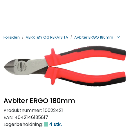
Skip to main content
BIL- OG HENGERDELER
Forsiden
VERKTØY OG REKVISITA
Avbiter ERGO 180mm
ELEKTRISK
VERKTØY OG REKVISITA
PÅBYGG OG CHASSIS
SIKKERHET
Avbiter ERGO 180mm
KONTAKT OSS
Produktnummer:
10022421
EAN:
4042146135617
TILBUD
Lagerbeholdning:
4 stk.