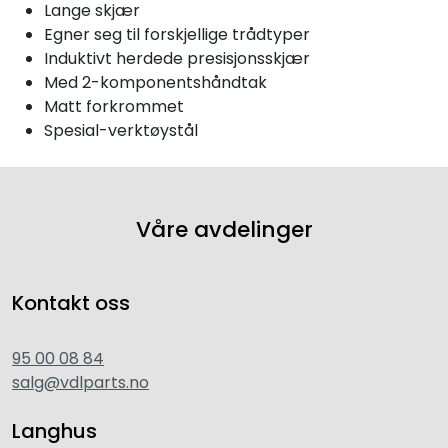
Lange skjær
Egner seg til forskjellige trådtyper
Induktivt herdede presisjonsskjær
Med 2-komponentshåndtak
Matt forkrommet
Spesial-verktøystål
Våre avdelinger
Kontakt oss
95 00 08 84
salg@vdlparts.no
Langhus