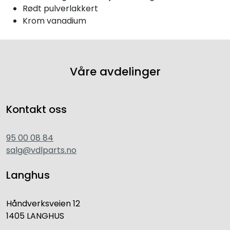
Rødt pulverlakkert
Krom vanadium
Våre avdelinger
Kontakt oss
95 00 08 84
salg@vdlparts.no
Langhus
Håndverksveien 12
1405 LANGHUS