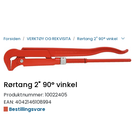
Skip to main content
BIL- OG HENGERDELER
Forsiden
VERKTØY OG REKVISITA
Rørtang 2" 90° vinkel
ELEKTRISK
VERKTØY OG REKVISITA
PÅBYGG OG CHASSIS
Rørtang 2" 90° vinkel
SIKKERHET
Produktnummer:
10022405
EAN:
4042146108994
KONTAKT OSS
Bestillingsvare
TILBUD