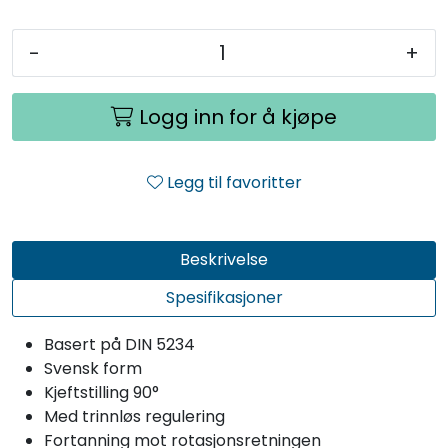
-
+
Logg inn for å kjøpe
Legg til favoritter
Beskrivelse
Spesifikasjoner
Basert på DIN 5234
Svensk form
Kjeftstilling 90°
Med trinnløs regulering
Fortanning mot rotasjonsretningen