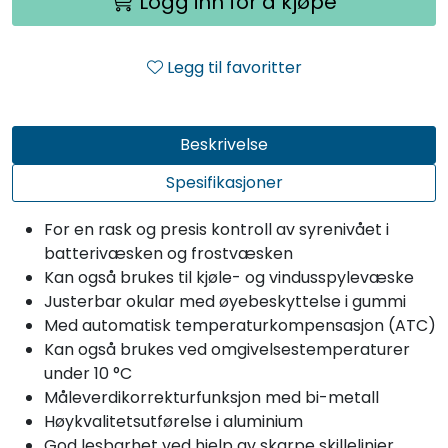
Logg inn for å kjøpe
Legg til favoritter
Beskrivelse
Spesifikasjoner
For en rask og presis kontroll av syrenivået i
batterivæsken og frostvæsken
Kan også brukes til kjøle- og vindusspylevæske
Justerbar okular med øyebeskyttelse i gummi
Med automatisk temperaturkompensasjon (ATC)
Kan også brukes ved omgivelsestemperaturer
under 10 °C
Måleverdikorrekturfunksjon med bi-metall
Høykvalitetsutførelse i aluminium
God lesbarhet ved hjelp av skarpe skillelinjer