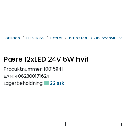
Skip to main content
BIL- OG HENGERDELER
Forsiden
ELEKTRISK
Pærer
Pære 12xLED 24V 5W hvit
ELEKTRISK
VERKTØY OG REKVISITA
Pære 12xLED 24V 5W hvit
Produktnummer:
10015941
PÅBYGG OG CHASSIS
EAN:
4082300171624
Lagerbeholdning:
22 stk.
SIKKERHET
KONTAKT OSS
TILBUD
-
+