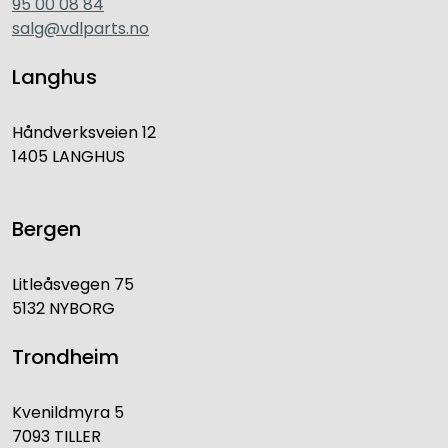
95 00 08 84
salg@vdlparts.no
Langhus
Håndverksveien 12
1405 LANGHUS
Bergen
Litleåsvegen 75
5132 NYBORG
Trondheim
Kvenildmyra 5
7093 TILLER