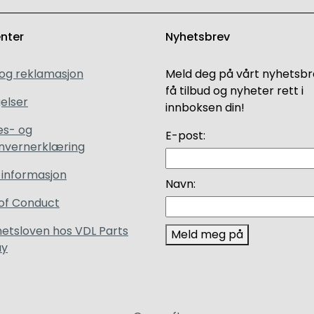
enter
Nyhetsbrev
 og reklamasjon
Meld deg på vårt nyhetsbr
få tilbud og nyheter rett i
elser
innboksen din!
es- og
E-post:
nvernerklæring
 informasjon
Navn:
of Conduct
etsloven hos VDL Parts
Meld meg på
ay