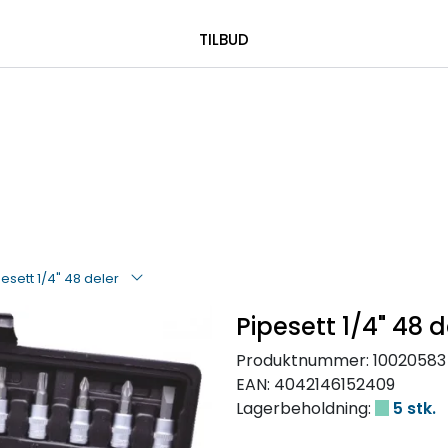
|
 00 08 84
TILBUD
esett 1/4" 48 deler
Pipesett 1/4" 48 d
Produktnummer:
10020583
EAN:
4042146152409
Lagerbeholdning:
5 stk.