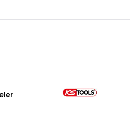
0
Infosenter
Favoritter
Logg inn
eler