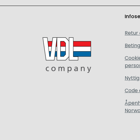
Infos
Retur
Beting
Cooki
perso
Nyttig
Code 
Åpenh
Norw