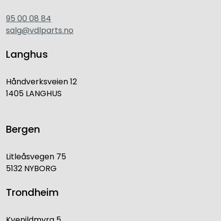
95 00 08 84
salg@vdlparts.no
Langhus
Håndverksveien 12
1405 LANGHUS
Bergen
Litleåsvegen 75
5132 NYBORG
Trondheim
Kvenildmyra 5